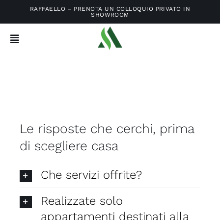
Skip
RAFFAELLO – PRENOTA UN COLLOQUIO PRIVATO IN
SHOWROOM
to
content
Toggle
Navigation
Home
Progetti
Le risposte che cerchi, prima
Acquista con noi
di scegliere casa
L’arte di costruire
Che servizi offrite?
Casa Astor
Realizzate solo
appartamenti destinati alla
Magazine