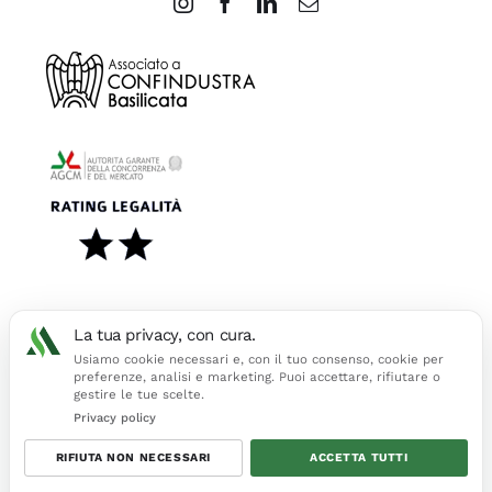
La tua privacy, con cura.
Usiamo cookie necessari e, con il tuo consenso, cookie per
preferenze, analisi e marketing. Puoi accettare, rifiutare o
© Copyright 2026 Astor Immobiliare S.r.l. | Tutti i diritti riservati
gestire le tue scelte.
| Via Ciccotti 36/C, 85100 Potenza (PZ) P. IVA 04598970962 |
Privacy policy
Codice Univoco E06UCUD
RIFIUTA NON NECESSARI
ACCETTA TUTTI