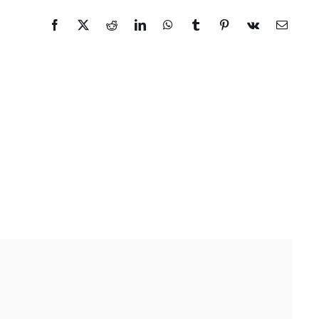
Facebook
X
Reddit
LinkedIn
WhatsApp
Tumblr
Pinterest
Vk
Email