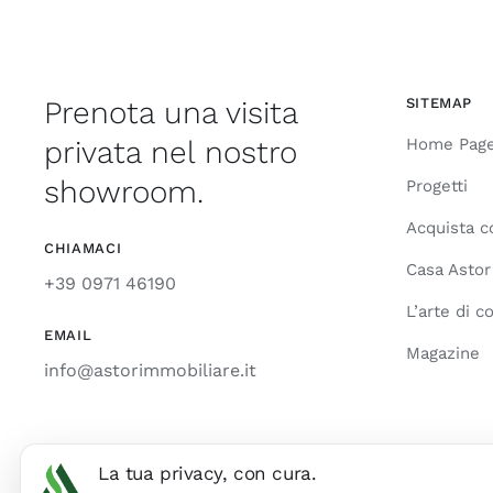
Prenota una visita
SITEMAP
privata nel nostro
Home Pag
showroom.
Progetti
Acquista c
CHIAMACI
Casa Astor
+39 0971 46190
L’arte di c
EMAIL
Magazine
info@astorimmobiliare.it
La tua privacy, con cura.
© Copyright 2026 Astor Immobiliare S.r.l. | Tutti i diritti riservati | Via