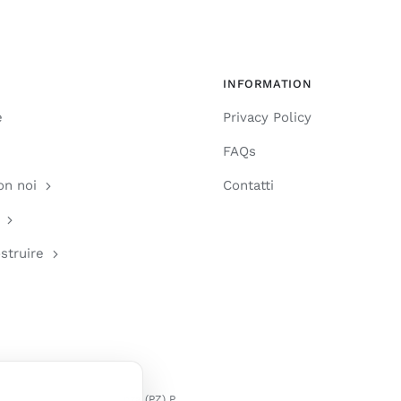
INFORMATION
e
Privacy Policy
FAQs
on noi
Contatti
ostruire
 Ciccotti 36/C, 85100 Potenza (PZ) P.