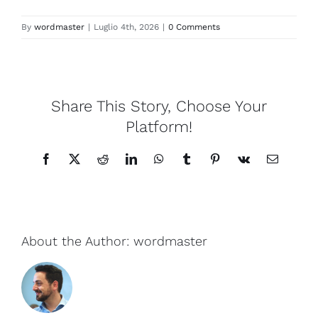
By
wordmaster
|
Luglio 4th, 2026
|
0 Comments
Share This Story, Choose Your
Platform!
Facebook
X
Reddit
LinkedIn
WhatsApp
Tumblr
Pinterest
Vk
Email
About the Author:
wordmaster